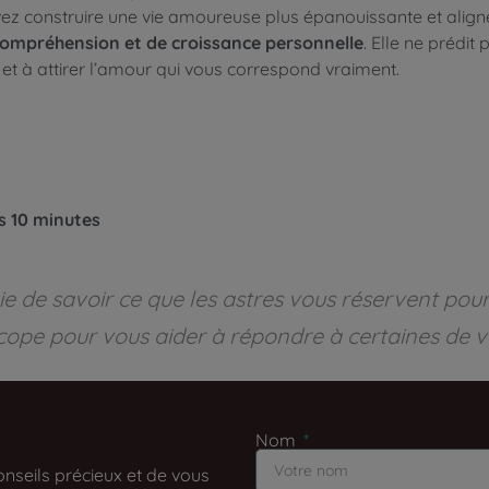
vez construire une vie amoureuse plus épanouissante et align
 compréhension et de croissance personnelle
. Elle ne prédit
et à attirer l’amour qui vous correspond vraiment.
es 10 minutes
e de savoir ce que les astres vous réservent pou
cope pour vous aider à répondre à certaines de v
Nom
nseils précieux et de vous