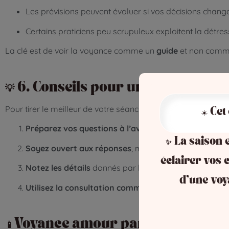
Les prévisions peuvent évoluer si vos décisions chang
Certains praticiens peu scrupuleux exploitent la détr
La clé est de voir la voyance comme un
guide
et non comme
💡 6. Conseils pour une consultat
Pour tirer le meilleur de votre séance :
☀️ Cet
Préparez vos questions à l’avance
✨ La saison e
Soyez ouvert aux réponses
, même si elles diffèrent 
éclairer vos c
Notez les détails
donnés par le voyant pour les relire 
d’une voy
Utilisez la consultation comme un guide
, pas comme
📱Voyance amour par téléphone ou e