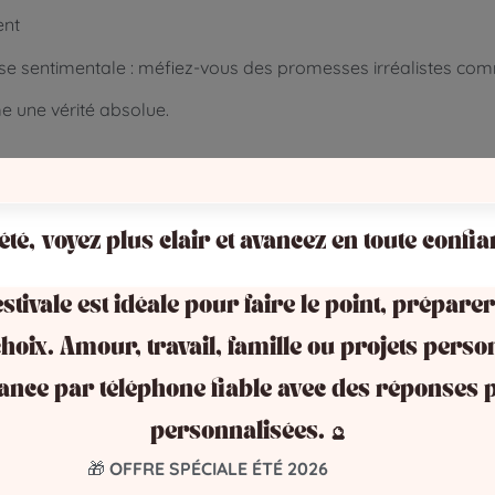
ent
esse sentimentale : méfiez-vous des promesses irréalistes co
 une vérité absolue.
ion amoureuse réussie
 été, voyez plus clair et avancez en toute confia
stivale est idéale pour faire le point, préparer
de vos attentes
hoix. Amour, travail, famille ou projets perso
plus tard
ance par téléphone fiable avec des réponses p
 un ordre
personnalisées. 🔮
🎁
OFFRE SPÉCIALE ÉTÉ 2026
n ligne : un accès facilité