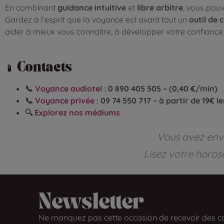
En combinant
guidance intuitive
et
libre arbitre
, vous pou
Gardez à l’esprit que la voyance est avant tout un
outil de
aider à mieux vous connaître, à développer votre confiance 
📱
Contacts
📞
Voyance audiotel
: 0 890 405 505 – (0,40 €/min)
📞
Voyance privée
: 09 74 550 717 – à partir de 19€ l
🔍
Explorez nos médiums
Vous avez envi
Lisez votre horos
Newsletter​
Ne manquez pas cette occasion de recevoir des co