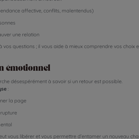
ndance affective, conflits, malentendus)
rsonnes
uver une relation
à vos questions ; il vous aide à mieux comprendre vos choix et
en émotionnel
erche désespérément à savoir si un retour est possible.
yse
:
urner la page
 rupture
mental
peut vous libérer et vous permettre d’entamer un nouveau chap