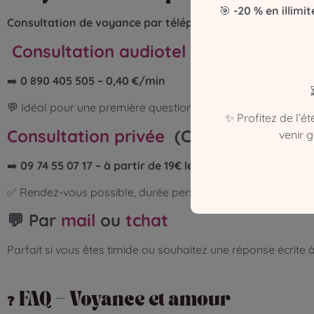
🎯
-20 % en illimit
Consultation de voyance par téléphone :
Consultation audiotel
(audiotel)
➡️
0 890 405 505 – 0,40 €/min
💬 Idéal pour une première question ou un besoin rapide
✨ Profitez de l’é
Consultation privée
(CB)
venir 
➡️
09 74 55 07 17 – à partir de 19€ les 10 minutes
✅ Rendez-vous possible, durée personnalisable
💬 Par
mail
ou
tchat
Parfait si vous êtes timide ou souhaitez une réponse écrite à
❓ FAQ – Voyance et amour