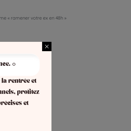
mme « ramener votre ex en 48h »
nce. 🌻
 la rentrée et
nnels, profitez
récises et