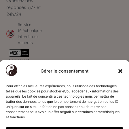
Obtenez des
réponses 7j/7 et
24h/24
Service
téléphonique
interdit aux
mineurs
Secrétariat
ouvert de 09h à
Gérer le consentement
00h - 7J/7
Paiements
Déontologie
Informations
sécurisés
Code déontologie
Qui sommes-
Pour offrir les meilleures expériences, nous utilisons des technologies
par
CB
telles que les cookies pour stocker et/ou accéder aux informations des
Voyance
nous ?
appareils. Le fait de consentir à ces technologies nous permettra de
Code déontologie
Présentation du
traiter des données telles que le comportement de navigation ou les ID
uniques sur ce site. Le fait de ne pas consentir ou de retirer son
Magnétisme
cabinet
consentement peut avoir un effet négatif sur certaines caractéristiques
Code déontologie
Nous contacter
et fonctions.
Astrologie
Contacter un