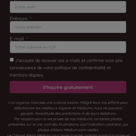
Prénom
E-mail
J'accepte de recevoir vos e-mails et confirme avoir pris
connaissance de votre politique de confidentialité et
mentions légales.
S'Inscrire gratuitement
« La voyance n’est pas une science exacte. Malgré tous nos efforts pour
sélectionner les meilleurs voyants et médiums, nous ne pouvons
garantir l’exactitude des prédictions ni de leurs datations.
Par respect pour la vie privée de nos médiums, certaines photos
présentes sur le site sont des illustrations, sauf indication contraire. Les
photos d’Alexis Médium sont réelles.
Le Cabinet Alexis Médium vous invite à rester vigilant quant à la durée et