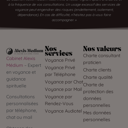
à la fréquence de vos consultations. Un usage excessif des services de
voyance peut engendrer des risques (endettement, isolement,
dépendance). En cas de difficulté, n’hésitez pas à vous faire
accompagner. »
Nos
Nos valeurs
services
Charte consultant
Cabinet Alexis
Voyance Privé
praticien
Médium
– Expert
Voyance Privé
Charte clients
en voyance et
par Téléphone
Charte qualité
guidance
Voyance par Chat
Charte de
spirituelle
Voyance par Mail
protection des
Voyance par
Consultations
données
Rendez-Vous
personnalisées
personnelles
par téléphone,
Voyance Audiotel
Mes données
chat ou mail
personnelles