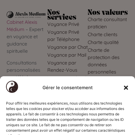
Nos
Nos valeurs
services
Charte consultant
Cabinet Alexis
Voyance Privé
praticien
Médium
– Expert
Voyance Privé
Charte clients
en voyance et
par Téléphone
Charte qualité
guidance
Voyance par Chat
Charte de
spirituelle
Voyance par Mail
protection des
Voyance par
Consultations
données
Rendez-Vous
personnalisées
personnelles
par téléphone,
Voyance Audiotel
Mes données
chat ou mail
personnelles
Gérer le consentement
Obtenez des
réponses 7j/7 et
Pour offrir les meilleures expériences, nous utilisons des technologies
telles que les cookies pour stocker et/ou accéder aux informations des
24h/24
appareils. Le fait de consentir à ces technologies nous permettra de
traiter des données telles que le comportement de navigation ou les ID
Service
uniques sur ce site. Le fait de ne pas consentir ou de retirer son
téléphonique
consentement peut avoir un effet négatif sur certaines caractéristiques
interdit aux