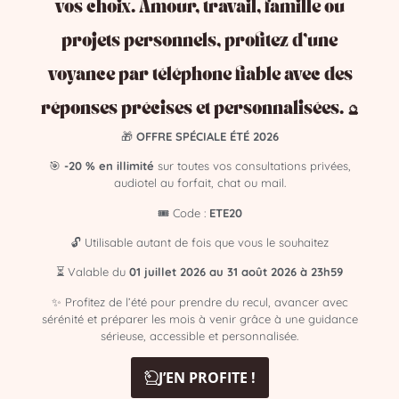
vos choix. Amour, travail, famille ou
projets personnels, profitez d’une
Ses chiffres clefs sont:
voyance par téléphone fiable avec des
réponses précises et personnalisées. 🔮
4 – 5 – 13 – 17 – 30
🎁
OFFRE SPÉCIALE ÉTÉ 2026
🎯
-20 % en illimité
sur toutes vos consultations privées,
audiotel au forfait, chat ou mail.
Ses chiffres de fortune sont:
🎟️ Code :
ETE20
🔓 Utilisable autant de fois que vous le souhaitez
⏳ Valable du
01 juillet 2026 au 31 août 2026 à 23h59
3 – 7
✨ Profitez de l’été pour prendre du recul, avancer avec
sérénité et préparer les mois à venir grâce à une guidance
sérieuse, accessible et personnalisée.
J’EN PROFITE !
Son jour de la semaine est: