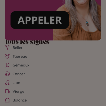
Tous les signes
Bélier
Taureau
Gémeaux
Cancer
Lion
Vierge
Balance