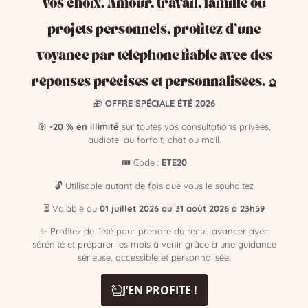
vos choix. Amour, travail, famille ou
projets personnels, profitez d’une
Ses chiffres clefs sont:
voyance par téléphone fiable avec des
réponses précises et personnalisées. 🔮
2 – 8 – 19
🎁
OFFRE SPÉCIALE ÉTÉ 2026
🎯
-20 % en illimité
sur toutes vos consultations privées,
audiotel au forfait, chat ou mail.
Ses chiffres de fortune sont:
🎟️ Code :
ETE20
🔓 Utilisable autant de fois que vous le souhaitez
⏳ Valable du
01 juillet 2026 au 31 août 2026 à 23h59
6 – 9
✨ Profitez de l’été pour prendre du recul, avancer avec
sérénité et préparer les mois à venir grâce à une guidance
sérieuse, accessible et personnalisée.
Son jour de la semaine est:
J’EN PROFITE !