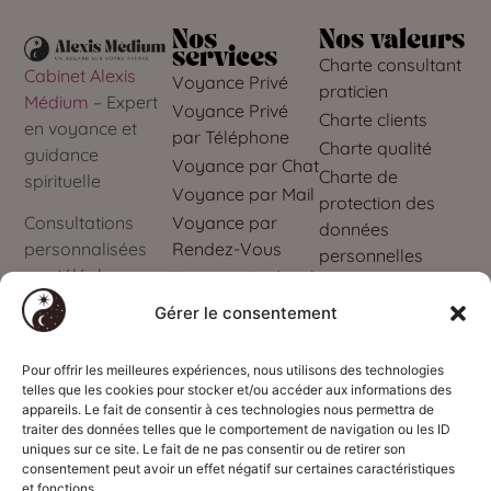
Nos
Nos valeurs
services
Charte consultant
Cabinet Alexis
Voyance Privé
praticien
Médium
– Expert
Voyance Privé
Charte clients
en voyance et
par Téléphone
Charte qualité
guidance
Voyance par Chat
Charte de
spirituelle
Voyance par Mail
protection des
Voyance par
Consultations
données
Rendez-Vous
personnalisées
personnelles
par téléphone,
Voyance Audiotel
Mes données
chat ou mail
personnelles
Gérer le consentement
Obtenez des
réponses 7j/7 et
Pour offrir les meilleures expériences, nous utilisons des technologies
telles que les cookies pour stocker et/ou accéder aux informations des
24h/24
appareils. Le fait de consentir à ces technologies nous permettra de
traiter des données telles que le comportement de navigation ou les ID
Service
uniques sur ce site. Le fait de ne pas consentir ou de retirer son
téléphonique
consentement peut avoir un effet négatif sur certaines caractéristiques
interdit aux
et fonctions.