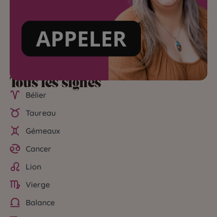
Tous les signes
Bélier
Taureau
Gémeaux
Cancer
Lion
Vierge
Balance