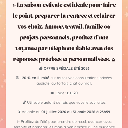
professionnels sont disponibles 24h/24, vous
✨ La saison estivale est idéale pour faire
proposant des services divers et variés pour connaître
le point, préparer la rentrée et éclairer
votre avenir en toute discrétion et en toute simplicité.
Selon vos besoins et vos préférences, vous avez le
vos choix. Amour, travail, famille ou
choix parmi différentes formules dirigées par des
projets personnels, profitez d’une
professionnels de la voyance, des cartomanciens, des
astrologues, des numérologues, etc.
voyance par téléphone fiable avec des
Depuis de longues années, ils sont engagés à donner
réponses précises et personnalisées. 🔮
le meilleur d’eux-mêmes, en mettant au profit de tous
🎁
OFFRE SPÉCIALE ÉTÉ 2026
leur don intuitif, dans le but de venir en aide via une
🎯
-20 % en illimité
sur toutes vos consultations privées,
expertise dans le domaine de l’Art de la Voyance et de
audiotel au forfait, chat ou mail.
l’Art Divinatoire !
🎟️ Code :
ETE20
🔓 Utilisable autant de fois que vous le souhaitez
⏳ Valable du
01 juillet 2026 au 31 août 2026 à 23h59
✨ Profitez de l’été pour prendre du recul, avancer avec
sérénité et préparer les mois à venir grâce à une guidance