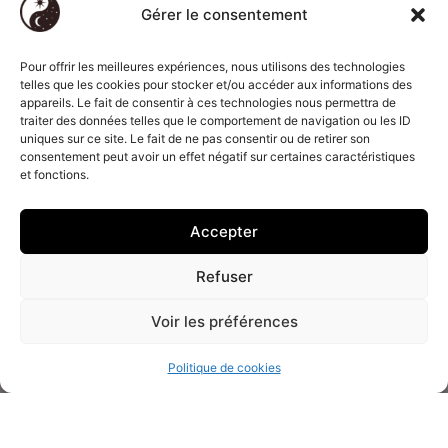
chat ou mail
personnelles
Gérer le consentement
Obtenez des
réponses 7j/7 et
Pour offrir les meilleures expériences, nous utilisons des technologies
telles que les cookies pour stocker et/ou accéder aux informations des
24h/24
appareils. Le fait de consentir à ces technologies nous permettra de
traiter des données telles que le comportement de navigation ou les ID
Service
uniques sur ce site. Le fait de ne pas consentir ou de retirer son
téléphonique
consentement peut avoir un effet négatif sur certaines caractéristiques
interdit aux
et fonctions.
mineurs
Accepter
Secrétariat
ouvert de 09h à
Refuser
00h - 7J/7
Voir les préférences
Paiements
Déontologie
Informations
sécurisés
Code déontologie
Qui sommes-
par
CB
Voyance
nous ?
Politique de cookies
Code déontologie
Présentation du
Magnétisme
cabinet
Code déontologie
Nous contacter