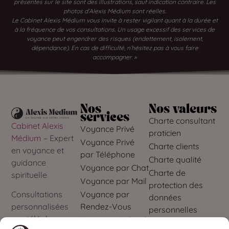
présentes sur le site sont des illustrations, sauf indication contraire. Les
photos d’Alexis Médium sont réelles.
Le Cabinet Alexis Médium vous invite à rester vigilant quant à la durée et
à la fréquence de vos consultations. Un usage excessif des services de
voyance peut engendrer des risques (endettement, isolement,
dépendance). En cas de difficulté, n’hésitez pas à vous faire
accompagner. »
Nos
Nos valeurs
services
Charte consultant
Cabinet Alexis
Voyance Privé
praticien
Médium
– Expert
Voyance Privé
Charte clients
en voyance et
par Téléphone
Charte qualité
guidance
Voyance par Chat
Charte de
spirituelle
Voyance par Mail
protection des
Voyance par
Consultations
données
Rendez-Vous
personnalisées
personnelles
par téléphone,
Voyance Audiotel
Mes données