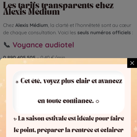
Les tarifs transparents chez
Alexis Médium
Chez
Alexis Médium
, la clarté et l’honnêteté sont au cœur
de chaque consultation. Voici les
seuls numéros officiels
:
📞
Voyance audiotel
0 890 405 505
– 0,40 €/min
➡️ Idéal pour une question urgente ou un test rapide
📱
Voyance privée
☀️ Cet été, voyez plus clair et avancez
09 74 550 717
– À partir de 19 €les 10 minutes
➡️ Pour un accompagnement plus personnalisé et
en toute confiance. 🌻
approfondi
📍 Consultations aussi disponibles
par chat ou mail
✨ La saison estivale est idéale pour faire
🔗 Site officiel :
www.alexis-medium.com
le point, préparer la rentrée et éclairer