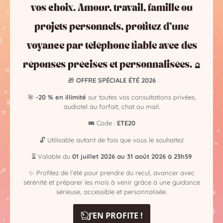
vos choix. Amour, travail, famille ou
projets personnels, profitez d’une
Foire aux questions (FAQ)
❓ Pourquoi les prix varient-ils autant
voyance par téléphone fiable avec des
en voyance ?
réponses précises et personnalisées. 🔮
🎁
OFFRE SPÉCIALE ÉTÉ 2026
Cela dépend de l’expérience du praticien, de la méthode
🎯
-20 % en illimité
sur toutes vos consultations privées,
de consultation, de la durée et de la demande. Comme
audiotel au forfait, chat ou mail.
dans tout métier, un professionnel reconnu peut
demander un tarif plus élevé.
🎟️ Code :
ETE20
❓ Peut-on faire confiance à la
🔓 Utilisable autant de fois que vous le souhaitez
voyance audiotel ?
⏳ Valable du
01 juillet 2026 au 31 août 2026 à 23h59
✨ Profitez de l’été pour prendre du recul, avancer avec
Oui, si vous appelez un numéro officiel et sérieux. Méfiez-
sérénité et préparer les mois à venir grâce à une guidance
vous des plateformes floues ou non identifiées.
sérieuse, accessible et personnalisée.
❓ Est-ce qu’un prix élevé garantit la
J’EN PROFITE !
qualité ?