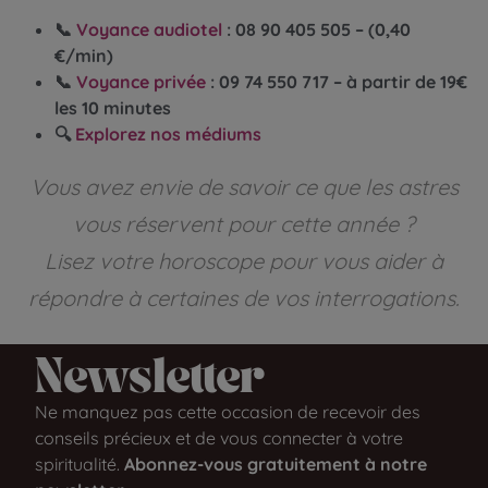
📞
Voyance audiotel
: 08 90 405 505 – (0,40
€/min)
📞
Voyance privée
: 09 74 550 717 – à partir de 19€
les 10 minutes
🔍
Explorez nos médiums
Vous avez envie de savoir ce que les astres
vous réservent pour cette année ?
Lisez votre horoscope pour vous aider à
répondre à certaines de vos interrogations.
Newsletter​
Ne manquez pas cette occasion de recevoir des
conseils précieux et de vous connecter à votre
spiritualité.
Abonnez-vous gratuitement à notre