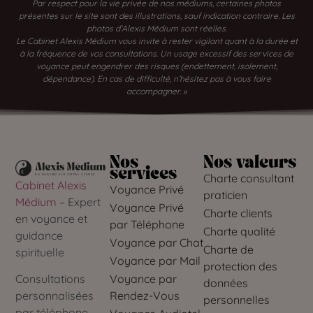
Par respect pour la vie privée de nos médiums, certaines photos
présentes sur le site sont des illustrations, sauf indication contraire. Les
photos d’Alexis Médium sont réelles.
Le Cabinet Alexis Médium vous invite à rester vigilant quant à la durée et
à la fréquence de vos consultations. Un usage excessif des services de
voyance peut engendrer des risques (endettement, isolement,
dépendance). En cas de difficulté, n’hésitez pas à vous faire
accompagner. »
Nos
Nos valeurs
services
Charte consultant
Cabinet Alexis
Voyance Privé
praticien
Médium
– Expert
Voyance Privé
Charte clients
en voyance et
par Téléphone
Charte qualité
guidance
Voyance par Chat
Charte de
spirituelle
Voyance par Mail
protection des
Voyance par
Consultations
données
Rendez-Vous
personnalisées
personnelles
par téléphone,