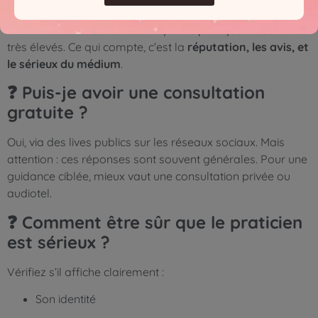
Pas forcément. Certains arnaqueurs pratiquent des tarifs
très élevés. Ce qui compte, c’est la
réputation, les avis, et
le sérieux du médium
.
❓ Puis-je avoir une consultation
gratuite ?
Oui, via des lives publics sur les réseaux sociaux. Mais
attention : ces réponses sont souvent générales. Pour une
guidance ciblée, mieux vaut une consultation privée ou
audiotel.
❓ Comment être sûr que le praticien
est sérieux ?
Vérifiez s’il affiche clairement :
Son identité