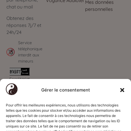
Voyance Audiotel
Mes données
chat ou mail
personnelles
Obtenez des
réponses 7j/7 et
24h/24
Service
téléphonique
interdit aux
mineurs
Secrétariat
ouvert de 09h à
Gérer le consentement
00h - 7J/7
Paiements
Déontologie
Informations
sécurisés
Code déontologie
Qui sommes-
Pour offrir les meilleures expériences, nous utilisons des technologies
par
CB
telles que les cookies pour stocker et/ou accéder aux informations des
Voyance
nous ?
appareils. Le fait de consentir à ces technologies nous permettra de
Code déontologie
Présentation du
traiter des données telles que le comportement de navigation ou les ID
uniques sur ce site. Le fait de ne pas consentir ou de retirer son
Magnétisme
cabinet