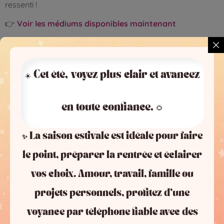
ressenti !
👉
Voir les médiums disponibles maintenant
🌙 Pour un accompagnement
profond, médiumnique ou
☀️ Cet été, voyez plus clair et avancez
clairvoyant
en toute confiance. 🌻
📞
09 74 550 717
✅ Parfait si :
✨ La saison estivale est idéale pour faire
vous sentez des présences
le point, préparer la rentrée et éclairer
vous voulez explorer votre avenir
vos choix. Amour, travail, famille ou
vous êtes en quête de sens
projets personnels, profitez d’une
👉
Voir les médiums disponibles maintenant
voyance par téléphone fiable avec des