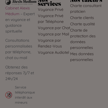
Nos
Nos valeurs
services
Charte consultant
Cabinet Alexis
Voyance Privé
praticien
Médium
– Expert
Voyance Privé
Charte clients
en voyance et
par Téléphone
Charte qualité
guidance
Voyance par Chat
Charte de
spirituelle
Voyance par Mail
protection des
Voyance par
Consultations
données
Rendez-Vous
personnalisées
personnelles
par téléphone,
Voyance Audiotel
Mes données
chat ou mail
personnelles
Obtenez des
réponses 7j/7 et
24h/24
Service
téléphonique
interdit aux
mineurs