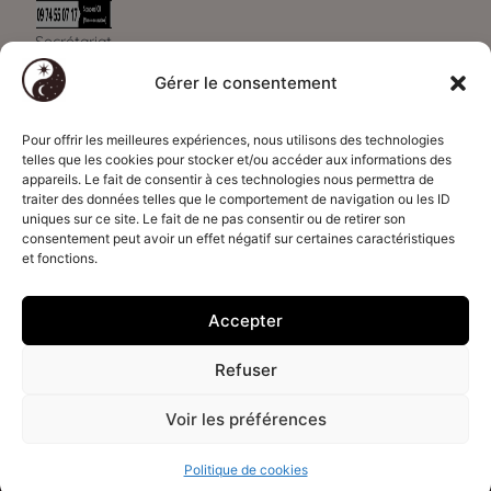
Secrétariat
ouvert de 09h à
Gérer le consentement
00h - 7J/7
Paiements
Déontologie
Informations
sécurisés
Code déontologie
Qui sommes-
Pour offrir les meilleures expériences, nous utilisons des technologies
par
CB
telles que les cookies pour stocker et/ou accéder aux informations des
Voyance
nous ?
appareils. Le fait de consentir à ces technologies nous permettra de
Code déontologie
Présentation du
traiter des données telles que le comportement de navigation ou les ID
uniques sur ce site. Le fait de ne pas consentir ou de retirer son
Magnétisme
cabinet
consentement peut avoir un effet négatif sur certaines caractéristiques
Code déontologie
Nous contacter
et fonctions.
Astrologie
Contacter un
médium
Accepter
Actualités & Blog
Recrutement
Refuser
Voir les préférences
© 2026 Alexis Médium - Tous droits réservés. Fait avec 🧡 à Paris par
Kernel
Politique de cookies
CGVUS
Mentions légales