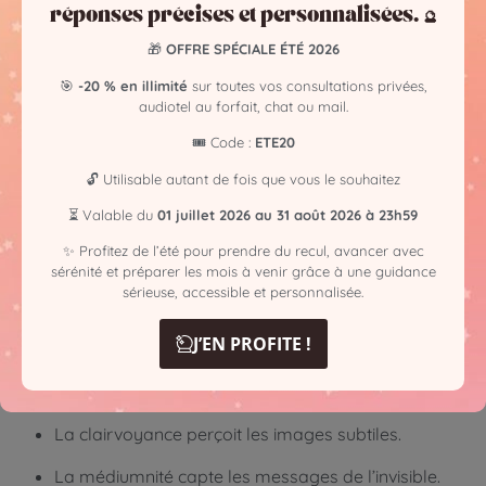
💬 Témoignage client
réponses précises et personnalisées. 🔮
🎁
OFFRE SPÉCIALE ÉTÉ 2026
“Je pensais juste être intuitive, mais en
consultation j’ai découvert que je recevais aussi
🎯
-20 % en illimité
sur toutes vos consultations privées,
des messages de mes guides ! J’ai compris
audiotel au forfait, chat ou mail.
beaucoup de choses sur moi.”
🎟️ Code :
ETE20
— Claire, 41 ans
🔓 Utilisable autant de fois que vous le souhaitez
⏳ Valable du
01 juillet 2026 au 31 août 2026 à 23h59
✨ Profitez de l’été pour prendre du recul, avancer avec
✨Quelle est la différence entre
sérénité et préparer les mois à venir grâce à une guidance
intuition, médiumnité et
sérieuse, accessible et personnalisée.
clairvoyance ?
En résumé
J’EN PROFITE !
L’intuition est en chacun de nous.
La clairvoyance perçoit les images subtiles.
La médiumnité capte les messages de l’invisible.