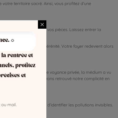
tre territoire sacré. Ainsi, vous profitez d’une
érer et à désencombrer vos pièces. Laissez entrer la
nce. 🌻
tion de l’amour et de la sérénité. Votre foyer redevient alors
 la rentrée et
nnels, profitez
 nous aimions. Lors d’une voyance privée, la médium a vu
récises et
e calme est revenu. Nous avons retrouvé notre complicité en
 ou mail.
 avec la voyance
permet d’identifier les pollutions invisibles.
table havre de paix.