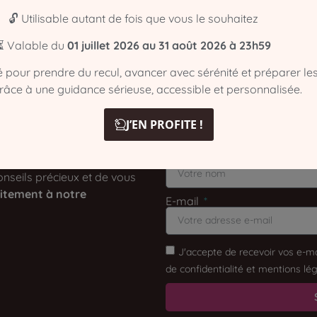
🔓 Utilisable autant de fois que vous le souhaitez
⏳ Valable du
01 juillet 2026 au 31 août 2026 à 23h59
inutes
té pour prendre du recul, avancer avec sérénité et préparer le
grâce à une guidance sérieuse, accessible et personnalisée.
J’EN PROFITE !
Nom
nseils précieux et de vous
itement à notre
E-mail
J'accepte de recevoir vos e-ma
de confidentialité et mentions lég