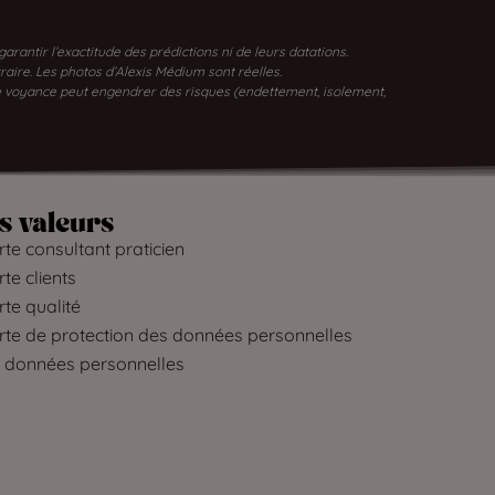
antir l’exactitude des prédictions ni de leurs datations.
traire. Les photos d’Alexis Médium sont réelles.
 de voyance peut engendrer des risques (endettement, isolement,
s valeurs
te consultant praticien
te clients
te qualité
rte de protection des données personnelles
 données personnelles