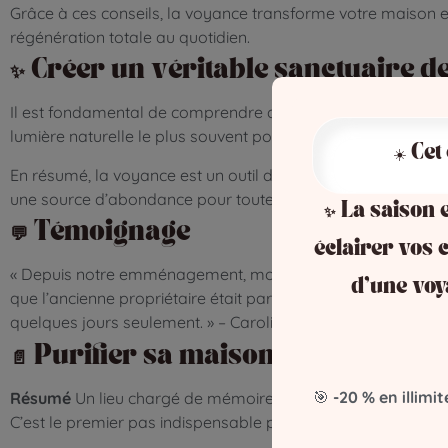
Grâce à ces conseils, la voyance transforme votre maison en 
régénération totale au quotidien.
✨ Créer un véritable sanctuaire d
Il est fondamental de comprendre que l’harmonie s’entretie
lumière naturelle le plus souvent possible. Plus vous aimere
☀️ Cet
En résumé, la voyance est un outil de bien-être domestique pré
une source d’abondance pour toute la famille.
✨ La saison e
💬
Témoignage
éclairer vos c
« Depuis notre emménagement, mon mari et moi nous disputi
d’une voy
que l’ancienne propriétaire était partie en colère. J’ai alor
quelques jours seulement. » – Caroline, 38 ans
📄
Purifier sa maison :
🎯
-20 % en illimit
Résumé
Un lieu chargé de mémoires négatives pèse lourdem
C’est le premier pas indispensable pour libérer l’espace. Enf