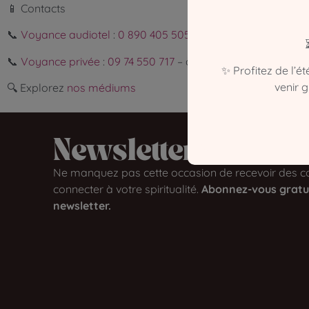
📱 Contacts
📞
Voyance audiotel
:
0 890 405 505
– (0,40 €/min)
📞
Voyance privée
:
09 74 550 717
– à partir de 19€ les 10 m
✨ Profitez de l’é
venir 
🔍 Explorez
nos médiums
Newsletter​
Ne manquez pas cette occasion de recevoir des co
connecter à votre spiritualité.
Abonnez-vous gratu
newsletter.