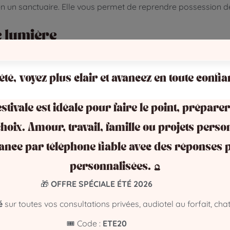
un sanctuaire. Elle vous permet de reprendre possession de vo
e lumière
nt chaque jour. Après le nettoyage énergétique, apprenez à a
z votre maison, plus elle vous protègera en retour.
 été, voyez plus clair et avancez en toute confia
cieux. En purifiant votre lieu de vie, vous facilitez la circula
stivale est idéale pour faire le point, préparer
hoix. Amour, travail, famille ou projets perso
ons sans cesse. L’ambiance était électrique. Pourtant, nous
ance par téléphone fiable avec des réponses p
s fait un nettoyage au sel selon ses conseils. Le soir même, l
personnalisées. 🔮
🎁
OFFRE SPÉCIALE ÉTÉ 2026
é
sur toutes vos consultations privées, audiotel au forfait, chat
ent sur votre réussite.
Analyser les énergies de son foyer
in, vous instaurez une protection durable et retrouvez un véri
🎟️ Code :
ETE20