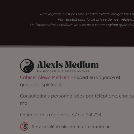
« La voyance n’est pas une science exacte. Malgré tous n
Par respect pour la vie privée de nos médiums, 
Le Cabinet Alexis Médium vous invite à rester vigilant quant à
Cabinet Alexis Médium
– Expert en voyance et
guidance spirituelle
Consultations personnalisées par téléphone, chat o
mail
Obtenez des réponses 7j/7 et 24h/24
Service téléphonique interdit aux mineurs