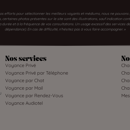
os efforts pour sélectionner les meilleurs voyants et médiums, nous ne pouvons gar
certaines photos présentes sur le site sont des illustrations, sauf indication con
 la durée et à la fréquence de vos consultations. Un usage excessif des services
dépendance). En cas de difficulté, n’hésitez pas à vous faire accompagner. »
Nos services
No
Voyance Privé
Char
Voyance Privé par Téléphone
Char
Voyance par Chat
Char
Voyance par Mail
Cha
u
Voyance par Rendez-Vous
Mes
Voyance Audiotel