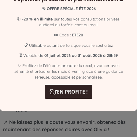
🎁
OFFRE SPÉCIALE ÉTÉ 2026
💫
Pourquoi choisir Olivia
, médium
🎯
-20 % en illimité
sur toutes vos consultations privées,
audiotel au forfait, chat ou mail.
sans support, énergéticienne et
🎟️ Code :
ETE20
coach
et le Cabinet Alexis Médium ?
🔓 Utilisable autant de fois que vous le souhaitez
Authenticité et bienveillance
: Olivia est reconnue
⏳ Valable du
01 juillet 2026 au 31 août 2026 à 23h59
pour son écoute attentive et ses conseils éclairés,
délivrés avec sincérité et sans jugement.
✨ Profitez de l’été pour prendre du recul, avancer avec
sérénité et préparer les mois à venir grâce à une guidance
Confidentialité garantie
: Toutes les consultations
sérieuse, accessible et personnalisée.
sont sécurisées et respectent votre vie privée.
J’EN PROFITE !
Disponibilité 7j/7
: Un secrétariat est à votre service
de 9h à minuit pour faciliter vos prises de rendez-
vous.
📌
Ne laissez plus le doute vous envahir, obtenez dès
maintenant des réponses claires avec Olivia !