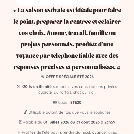
🎁 Offre spéciale
Bénéficiez de
3
0%
sur votre première consultation avec le
✨ La saison estivale est idéale pour faire
code
MM6844
.
le point, préparer la rentrée et éclairer
L’occasion idéale pour découvrir la guidance bienveillante
de Miranda.
vos choix. Amour, travail, famille ou
projets personnels, profitez d’une
✅ Pourquoi choisir Miranda,
voyance par téléphone fiable avec des
médium de l’âme et le cabinet
Alexis Médium ?
réponses précises et personnalisées. 🔮
🎁
OFFRE SPÉCIALE ÉTÉ 2026
Médiumnité sincère, douce et percutante
🎯
-20 % en illimité
sur toutes vos consultations privées,
Échanges clairs, authentiques et inspirants
audiotel au forfait, chat ou mail.
🎟️ Code :
ETE20
Consultations confidentielles
🔓 Utilisable autant de fois que vous le souhaitez
Disponible tous les jours, accompagnement sérieux
⏳ Valable du
01 juillet 2026 au 31 août 2026 à 23h59
📌 N’attendez plus pour lever vos doutes et recevoir les
✨ Profitez de l’été pour prendre du recul, avancer avec
bons messages —