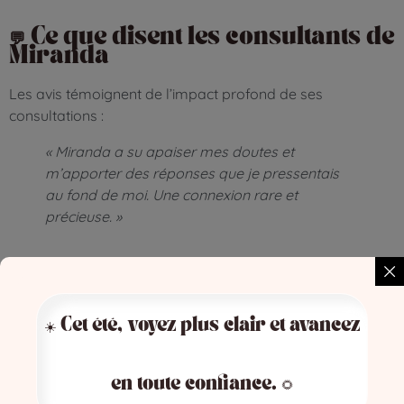
💬 Ce que disent les consultants de
Miranda
Les avis témoignent de l’impact profond de ses
consultations :
« Miranda a su apaiser mes doutes et
m’apporter des réponses que je pressentais
au fond de moi. Une connexion rare et
précieuse. »
📆 Voir les disponibilités de
Miranda
☀️ Cet été, voyez plus clair et avancez
🔗
Consultez son planning ici
en toute confiance. 🌻