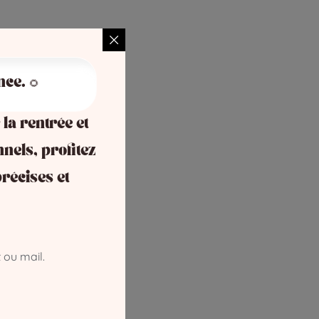
nce. 🌻
 la rentrée et
nnels, profitez
récises et
 ou mail.
re une grande décision.”