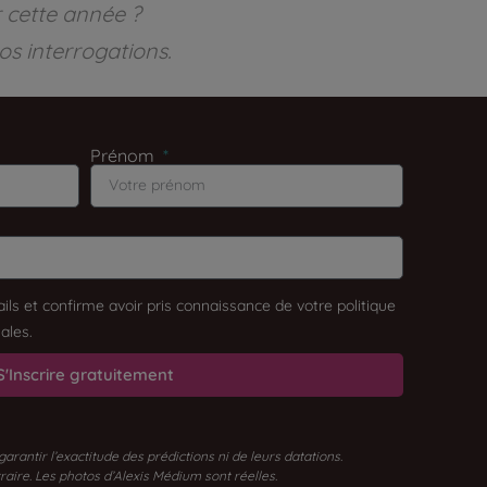
r cette année ?
os interrogations.
Prénom
ils et confirme avoir pris connaissance de votre politique
ales.
S'Inscrire gratuitement
antir l’exactitude des prédictions ni de leurs datations.
traire. Les photos d’Alexis Médium sont réelles.