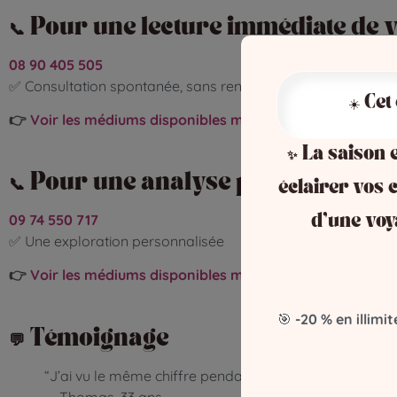
📞 Pour une lecture immédiate de 
08 90 405 505
✅ Consultation spontanée, sans rendez-vous
☀️ Cet
👉
Voir les médiums disponibles maintenant
✨ La saison e
📞 Pour une analyse plus profonde
éclairer vos c
09 74 550 717
d’une voy
✅ Une exploration personnalisée
👉
Voir les médiums disponibles maintenant
🎯
-20 % en illimit
💬 Témoignage
“J’ai vu le même chiffre pendant des jours. J’ai consu
— Thomas, 33 ans