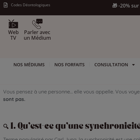
Codes Déontologiques
🎁 -20% sur 
Web
Parler avec
TV
un Médium
NOS MÉDIUMS
NOS FORFAITS
CONSULTATION
Vous pensez à une personne… elle vous appelle. Vous voye
sont pas.
🔍 1. Qu’est-ce qu’une synchronicit
Terme popularisé par Carl Jung, la synchronicité est une co