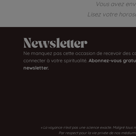
Vous avez envi
Lisez votre horos
Newsletter​
Ne manquez pas cette occasion de recevoir des co
connecter à votre spiritualité.
Abonnez-vous gratu
newsletter.
« La voyance n’est pas une science exacte. Malgré tous n
Par respect pour la vie privée de nos médiums, 