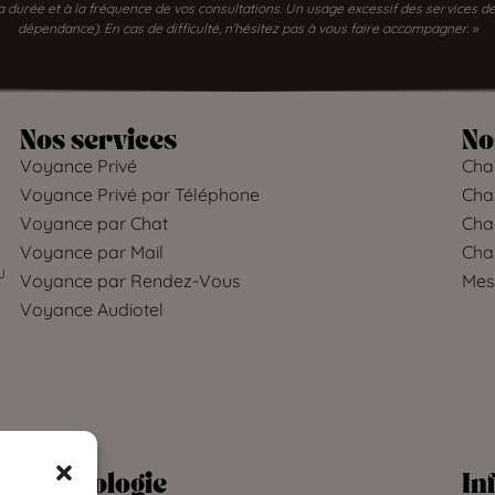
 la durée et à la fréquence de vos consultations. Un usage excessif des services
dépendance). En cas de difficulté, n’hésitez pas à vous faire accompagner. »
Nos services
No
Voyance Privé
Char
Voyance Privé par Téléphone
Char
Voyance par Chat
Char
Voyance par Mail
Cha
u
Voyance par Rendez-Vous
Mes
Voyance Audiotel
Déontologie
In