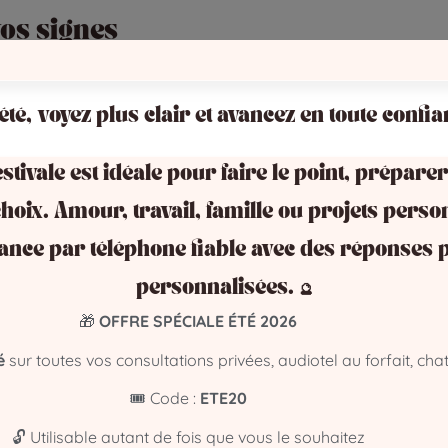
vos signes
 été, voyez plus clair et avancez en toute confia
stivale est idéale pour faire le point, préparer
hoix. Amour, travail, famille ou projets perso
ance par téléphone fiable avec des réponses p
personnalisées. 🔮
🎁
OFFRE SPÉCIALE ÉTÉ 2026
é
sur toutes vos consultations privées, audiotel au forfait, chat
🎟️ Code :
ETE20
lté par curiosité. Ce que m’a dit la médium m’a aidée à prend
🔓 Utilisable autant de fois que vous le souhaitez