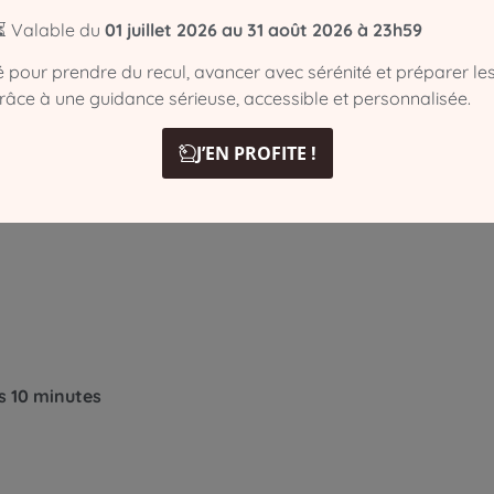
⏳ Valable du
01 juillet 2026 au 31 août 2026 à 23h59
té pour prendre du recul, avancer avec sérénité et préparer le
ences qui n’en sont pas.
grâce à une guidance sérieuse, accessible et personnalisée.
J’EN PROFITE !
 conscience.
es 10 minutes