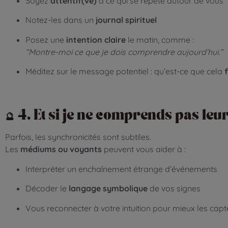
Soyez
attentif(ve)
à ce qui se répète autour de vous
Notez-les dans un
journal spirituel
Posez une
intention claire
le matin, comme :
“Montre-moi ce que je dois comprendre aujourd’hui.”
Méditez sur le message potentiel : qu’est-ce que cela
🔮 4. Et si je ne comprends pas leu
Parfois, les synchronicités sont subtiles.
Les
médiums ou voyants
peuvent vous aider à :
Interpréter un enchaînement étrange d’événements
Décoder le
langage symbolique
de vos signes
Vous reconnecter à votre intuition pour mieux les capte