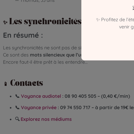
✨ Profitez de l’é
✨ Les synchronicités : Ces coïncid
venir 
En résumé :
Les synchronicités ne sont pas de simples coïncidences.
Ce sont des
mots silencieux que l’univers murmure
à votre
Encore faut-il être prêt à les entendre…
📱 Contacts
📞
Voyance audiotel
:
08
90 405 505 – (0,40 €/min)
📞
Voyance privée
: 09 74 550 717 – à partir de 19€ l
🔍
Explorez nos médiums