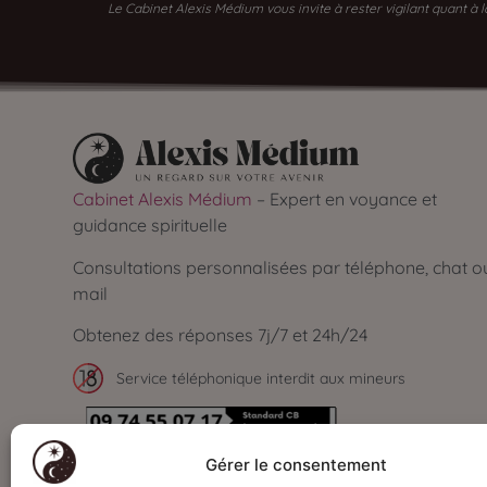
Le Cabinet Alexis Médium vous invite à rester vigilant quant à
Cabinet Alexis Médium
– Expert en voyance et
guidance spirituelle
Consultations personnalisées par téléphone, chat o
mail
Obtenez des réponses 7j/7 et 24h/24
Service téléphonique interdit aux mineurs
Secrétariat ouvert de 09h à 00h - 7J/7
Gérer le consentement
Paiements