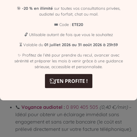
complètement à côté ou que son ton vous déplaît, dites-le
🎯
-20 % en illimité
sur toutes vos consultations privées,
poliment et mettez fin à la consultation. Un vrai
audiotel au forfait, chat ou mail.
professionnel sait qu’il ne peut pas être compatible avec
🎟️ Code :
ETE20
100 % des consultants.
🔓 Utilisable autant de fois que vous le souhaitez
Besoin d’un échange
⏳ Valable du
01 juillet 2026 au 31 août 2026 à 23h59
sain et constructif ? Nos
✨ Profitez de l’été pour prendre du recul, avancer avec
sérénité et préparer les mois à venir grâce à une guidance
contacts
sérieuse, accessible et personnalisée.
Pour vivre une expérience authentique et sans détours
J’EN PROFITE !
auprès d’une équipe qui respecte votre chemin de vie,
vous pouvez nous joindre en toute sécurité :
📞
Voyance audiotel
:
0 890 405 505
(0,40 €/min)
–
Idéal pour obtenir un éclairage immédiat sans
engagement et sans carte bancaire (le coût est
prélevé directement sur votre facture téléphonique).