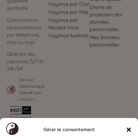
guidance
Voyance par Chat
Charte de
spirituelle
Voyance par Mail
protection des
Voyance par
Consultations
données
Rendez-Vous
personnalisées
personnelles
par téléphone,
Voyance Audiotel
Mes données
chat ou mail
personnelles
Obtenez des
réponses 7j/7 et
24h/24
Service
téléphonique
interdit aux
mineurs
Secrétariat
ouvert de 09h à
Gérer le consentement
00h - 7J/7