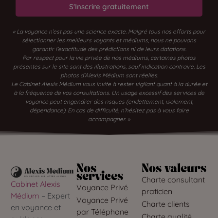
S'Inscrire gratuitement
« La voyance n’est pas une science exacte. Malgré tous nos efforts pour
sélectionner les meilleurs voyants et médiums, nous ne pouvons
garantir l’exactitude des prédictions ni de leurs datations.
Par respect pour la vie privée de nos médiums, certaines photos
présentes sur le site sont des illustrations, sauf indication contraire. Les
photos d’Alexis Médium sont réelles.
Le Cabinet Alexis Médium vous invite à rester vigilant quant à la durée et
à la fréquence de vos consultations. Un usage excessif des services de
voyance peut engendrer des risques (endettement, isolement,
dépendance). En cas de difficulté, n’hésitez pas à vous faire
accompagner. »
Nos
Nos valeurs
services
Charte consultant
Cabinet Alexis
Voyance Privé
praticien
Médium
– Expert
Voyance Privé
Charte clients
en voyance et
par Téléphone
Charte qualité