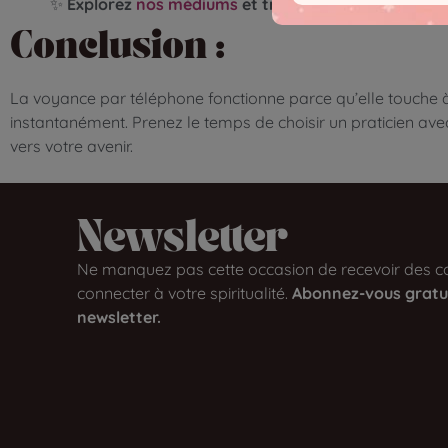
✨
Explorez
nos médiums
et trouvez dès maintenant 
Conclusion :
La voyance par téléphone fonctionne parce qu’elle touche à
instantanément. Prenez le temps de choisir un praticien a
vers votre avenir.
Newsletter​
Ne manquez pas cette occasion de recevoir des co
connecter à votre spiritualité.
Abonnez-vous gratu
newsletter.