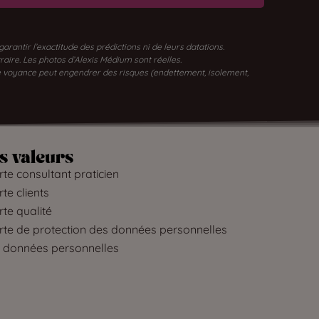
antir l’exactitude des prédictions ni de leurs datations.
traire. Les photos d’Alexis Médium sont réelles.
 de voyance peut engendrer des risques (endettement, isolement,
s valeurs
te consultant praticien
te clients
te qualité
rte de protection des données personnelles
 données personnelles