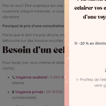
Pas du tout ! Être sceptique est une excellente protection
éclairer vos c
ouverture d’esprit minimale : si vous testez volontairemen
vibratoire.
d’une voy
Pourquoi le prix d’une consultation ne garantit pas sa qua
Parce que le don n’a pas de prix, mais le temps du praticien
débouche sur des travaux occultes payants est une arnaque. 
🎯
-20 % en illimit
Besoin d’un éclairage i
Pour tester par vous-même et obtenir des réponses claires
caché) :
📞
Voyance audiotel
:
0 890 405 505
(0,40 €/min)
–
Sa
✨ Profitez de l’é
attente.
venir 
🔒
Voyance privée
:
09 74 550 717
(à partir de 20 € les
confidentialité.