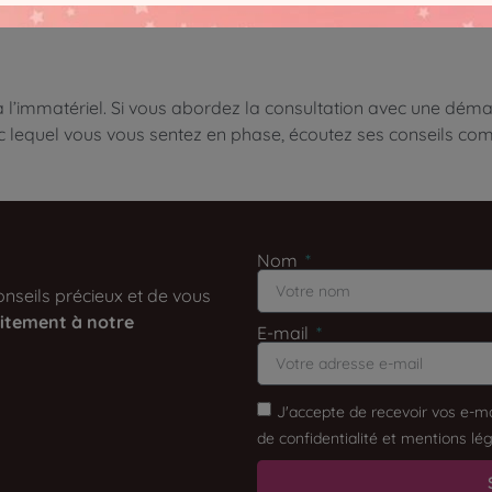
la voix qui saura guider vos pas en toute transparence.
 l’immatériel. Si vous abordez la consultation avec une démar
vec lequel vous vous sentez en phase, écoutez ses conseils 
Nom
nseils précieux et de vous
itement à notre
E-mail
J'accepte de recevoir vos e-ma
de confidentialité et mentions lég