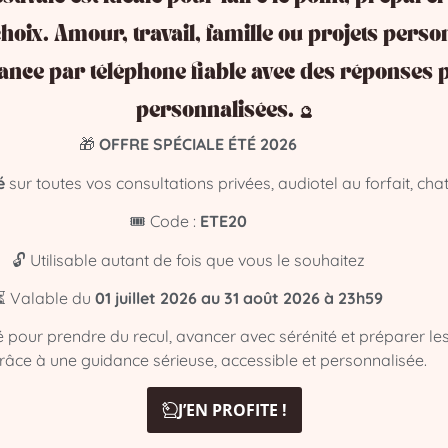
. Un médium authentique n’a pas besoin que vous « y croyiez »
hoix. Amour, travail, famille ou projets perso
t le médium en lui donnant de fausses informations (comme u
ance par téléphone fiable avec des réponses p
lité ?
personnalisées. 🔮
🎁
OFFRE SPÉCIALE ÉTÉ 2026
 en a un. Un tarif exorbitant cache souvent une stratégie pure
Un cabinet sérieux propose des prix transparents, alignés su
é
sur toutes vos consultations privées, audiotel au forfait, chat
mmédiat ?
🎟️ Code :
ETE20
🔓 Utilisable autant de fois que vous le souhaitez
 auprès de notre équipe sur
medium-au-telephone
, voici no
⏳ Valable du
01 juillet 2026 au 31 août 2026 à 23h59
ns carte bancaire.
Le coût est directement prélevé sur votre 
té pour prendre du recul, avancer avec sérénité et préparer le
grâce à une guidance sérieuse, accessible et personnalisée.
 10 minutes)
–
Forfait maîtrisé et bloqué.
Aucune surprise sur
J’EN PROFITE !