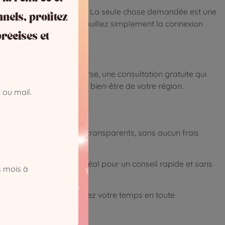
 pour capter vos énergies. La seule chose demandée est une
nnels, profitez
n faux prénom), vous brouillez simplement la connexion
récises et
ment marketing. À l’inverse, une consultation gratuite qui
r les professionnels du bien-être de votre région.
 ou mail.
s lignes directrices (tarifs transparents, sans aucun frais
facture téléphonique. Idéal pour un conseil rapide et sans
s mois à
 votre compte, vous gérez votre temps en toute