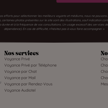
os efforts pour sélectionner les meilleurs voyants et médiums, nous ne pouvons gar
certaines photos présentes sur le site sont des illustrations, sauf indication con
 la durée et à la fréquence de vos consultations. Un usage excessif des services
dépendance). En cas de difficulté, n’hésitez pas à vous faire accompagner. »
Nos services
No
Voyance Privé
Char
Voyance Privé par Téléphone
Char
Voyance par Chat
Char
Voyance par Mail
Cha
u
Voyance par Rendez-Vous
Mes
Voyance Audiotel