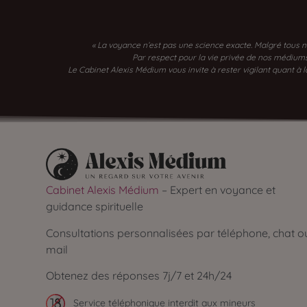
« La voyance n’est pas une science exacte. Malgré tous n
Par respect pour la vie privée de nos médiums, 
Le Cabinet Alexis Médium vous invite à rester vigilant quant à
Cabinet Alexis Médium
– Expert en voyance et
guidance spirituelle
Consultations personnalisées par téléphone, chat o
mail
Obtenez des réponses 7j/7 et 24h/24
Service téléphonique interdit aux mineurs