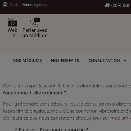
Codes Déontologiques
🎁 -20% sur 
Web
Parler avec
TV
un Médium
NOS MÉDIUMS
NOS FORFAITS
CONSULTATION
Consulter un professionnel des arts divinatoires sans boug
fonctionne-t-elle vraiment ?
Pour y répondre sans détours : oui, la consultation à dista
la proximité physique, mais d’une connexion vibratoire et éner
d’ailleurs ce que nous constatons chaque jour sur
medium-a
⚡
En bref – Pourquoi ça marche ?