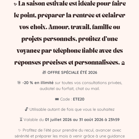
📞 Consultation privée
✨ La saison estivale est idéale pour faire
le point, préparer la rentrée et éclairer
09 74 550 717
– à partir de 19€ les 10 minutes
vos choix. Amour, travail, famille ou
✅ Choisissez un praticien selon sa spécialité (guidance,
voyance, médiumnité)
projets personnels, profitez d’une
👉
Voir les médiums disponibles maintenant
voyance par téléphone fiable avec des
réponses précises et personnalisées. 🔮
🎁
OFFRE SPÉCIALE ÉTÉ 2026
🧾 La différence entre voyance,
guidance et médiumnité.
🎯
-20 % en illimité
sur toutes vos consultations privées,
audiotel au forfait, chat ou mail.
Résumé :
🎟️ Code :
ETE20
Avant de consulter, prenez le temps de vous demander ce
🔓 Utilisable autant de fois que vous le souhaitez
que vous recherchez réellement : une
réponse
⏳ Valable du
01 juillet 2026 au 31 août 2026 à 23h59
immédiate
, une
orientation spirituelle
ou un
contact
médiumnique
. Il n’y a pas de bonne ou mauvaise
✨ Profitez de l’été pour prendre du recul, avancer avec
démarche, mais en ciblant votre besoin, vous gagnerez en
sérénité et préparer les mois à venir grâce à une guidance