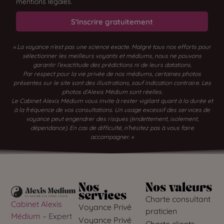
mentions légales.
S'Inscrire gratuitement
« La voyance n’est pas une science exacte. Malgré tous nos efforts pour
sélectionner les meilleurs voyants et médiums, nous ne pouvons
garantir l’exactitude des prédictions ni de leurs datations.
Par respect pour la vie privée de nos médiums, certaines photos
présentes sur le site sont des illustrations, sauf indication contraire. Les
photos d’Alexis Médium sont réelles.
Le Cabinet Alexis Médium vous invite à rester vigilant quant à la durée et
à la fréquence de vos consultations. Un usage excessif des services de
voyance peut engendrer des risques (endettement, isolement,
dépendance). En cas de difficulté, n’hésitez pas à vous faire
accompagner. »
Nos
Nos valeurs
services
Charte consultant
Cabinet Alexis
Voyance Privé
praticien
Médium
– Expert
Voyance Privé