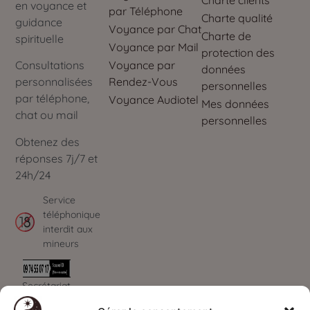
Charte clients
en voyance et
par Téléphone
Charte qualité
guidance
Voyance par Chat
Charte de
spirituelle
Voyance par Mail
protection des
Voyance par
Consultations
données
Rendez-Vous
personnalisées
personnelles
par téléphone,
Voyance Audiotel
Mes données
chat ou mail
personnelles
Obtenez des
réponses 7j/7 et
24h/24
Service
téléphonique
interdit aux
mineurs
Secrétariat
ouvert de 09h à