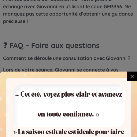
échange avec Giovanni en utilisant le code GM3356. Ne
manquez pas cette opportunité d’obtenir une guidance
précieuse !
❓ FAQ – Foire aux questions
Comment se déroule une consultation avec Giovanni ?
Lors de votre séance, Giovanni se connecte à vos
énergies à travers la vibration de votre voix et utilise
son oracle pour affiner ses ressentis. Chaque
consultation est personnalisée pour répondre au mieux
☀️ Cet été, voyez plus clair et avancez
à vos préoccupations.
Quels sujets peut-il aborder ?
en toute confiance. 🌻
Vous pouvez aborder tous les aspects de votre vie, y
compris l’amour, le travail, les finances, la famille ou
✨ La saison estivale est idéale pour faire