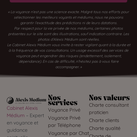
« La voyance n’est pas une science exacte. Malgré tous nos efforts pour
sélectionner les meilleurs voyants et médiums, nous ne pouvons
garantir l’exactitude des prédictions ni de leurs datations.
Par respect pour la vie privée de nos médiums, certaines photos
présentes sur le site sont des illustrations, sauf indication contraire. Les
photos d’Alexis Médium sont réelles.
Le Cabinet Alexis Médium vous invite à rester vigilant quant à la durée et
à la fréquence de vos consultations. Un usage excessif des services de
voyance peut engendrer des risques (endettement, isolement,
dépendance). En cas de difficulté, n’hésitez pas à vous faire
accompagner. »
Nos
Nos valeurs
services
Charte consultant
Cabinet Alexis
Voyance Privé
praticien
Médium
– Expert
Voyance Privé
Charte clients
en voyance et
par Téléphone
Charte qualité
guidance
Voyance par Chat
Charte de