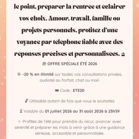
votre développement personnel. Giovanni vous
apportera des éclaircissements adaptés à chaque
le point, préparer la rentrée et éclairer
situation.
vos choix. Amour, travail, famille ou
projets personnels, profitez d’une
Quelle est la particularité de la médiumnité pré-
voyance par téléphone fiable avec des
cognitive ?
réponses précises et personnalisées. 🔮
La médiumnité pré-cognitive permet à Giovanni de
🎁
OFFRE SPÉCIALE ÉTÉ 2026
percevoir des événements futurs avec une grande
précision, vous aidant ainsi à anticiper et à vous
🎯
-20 % en illimité
sur toutes vos consultations privées,
audiotel au forfait, chat ou mail.
préparer aux situations à venir.
🎟️ Code :
ETE20
🔓 Utilisable autant de fois que vous le souhaitez
💫 Pourquoi choisir Giovanni,
⏳ Valable du
01 juillet 2026 au 31 août 2026 à 23h59
médium pré cognitif, clairvoyant et
clairaudient et le Cabinet Alexis
✨ Profitez de l’été pour prendre du recul, avancer avec
sérénité et préparer les mois à venir grâce à une guidance
Médium ?
sérieuse, accessible et personnalisée.