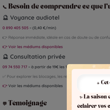
📞
Besoin de comprendre ce que l’u
🔮
Voyance audiotel
0 890 405 505
– (0,40 €/min)
👉 Réponse immédiate, idéale en cas de doute ou de confu
👉
Voir les médiums disponibles
🔮
Consultation privée
09 74 550 717
– à partir de 19€ les 10 minutes
✅ Pour explorer les blocages, les refoulements, et ouvrir 
☀️ Cet
👉
Voir les médiums disponibles
✨ La saison e
💬
Témoignage
éclairer vos c