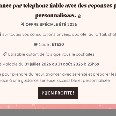
 mois plus tard, j’ai reçu une proposition inattendue, bien pl
ance par téléphone fiable avec des réponses p
personnalisées. 🔮
🎁
OFFRE SPÉCIALE ÉTÉ 2026
ion ?
é
sur toutes vos consultations privées, audiotel au forfait, chat
🎟️ Code :
ETE20
rage de l’univers pour vous éviter une impasse ou vous offrir u
🔓 Utilisable autant de fois que vous le souhaitez
⏳ Valable du
01 juillet 2026 au 31 août 2026 à 23h59
té pour prendre du recul, avancer avec sérénité et préparer le
grâce à une guidance sérieuse, accessible et personnalisée.
J’EN PROFITE !
es 10 minutes