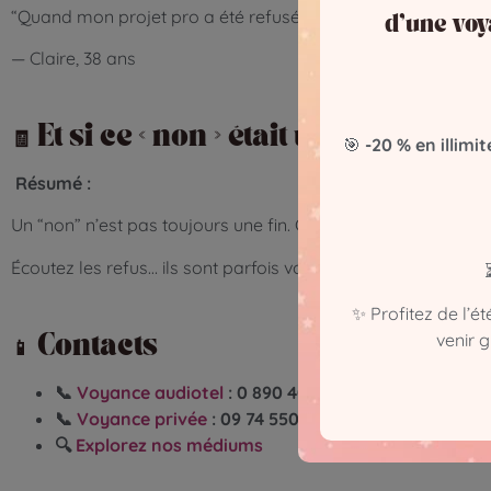
“Quand mon projet pro a été refusé, j’étais anéantie. Mais un
d’une voy
— Claire, 38 ans
🧾 Et si ce « non » était une bénédict
🎯
-20 % en illimit
Résumé :
Un “non” n’est pas toujours une fin. C’est souvent un recalib
Écoutez les refus… ils sont parfois vos plus grands alliés.
✨ Profitez de l’é
venir 
📱 Contacts
📞
Voyance audiotel
: 0 890 405 505 – (0,40 €/min)
📞
Voyance privée
: 09 74 550 717 – à partir de 19€ l
🔍
Explorez nos médiums