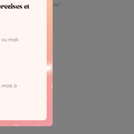
us alignée avec mes valeurs.”
récises et
 ou mail.
n meilleur “oui”.
s mois à