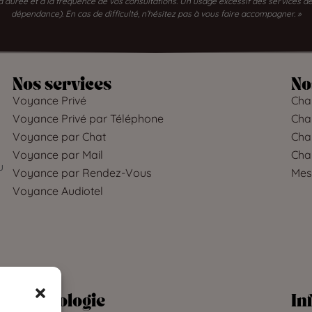
 la durée et à la fréquence de vos consultations. Un usage excessif des services
dépendance). En cas de difficulté, n’hésitez pas à vous faire accompagner. »
Nos services
No
Voyance Privé
Char
Voyance Privé par Téléphone
Char
Voyance par Chat
Char
Voyance par Mail
Cha
u
Voyance par Rendez-Vous
Mes
Voyance Audiotel
Déontologie
In