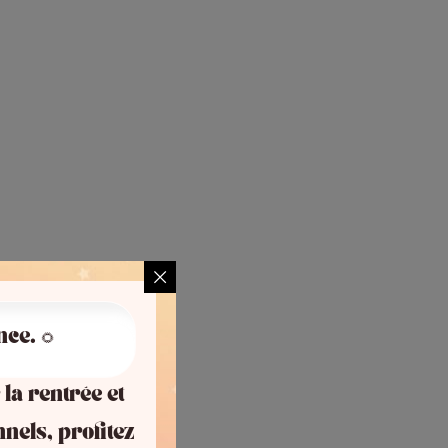
nce. 🌻
 la rentrée et
nnels, profitez