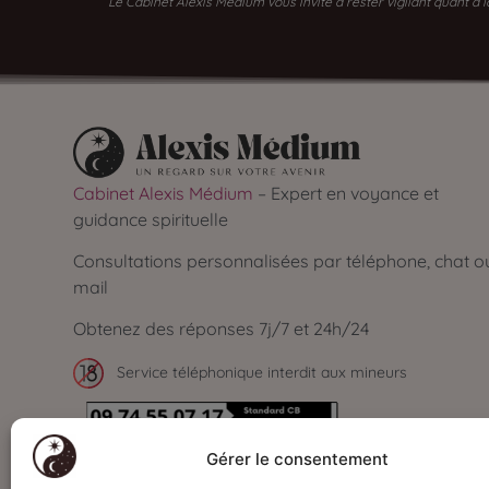
Le Cabinet Alexis Médium vous invite à rester vigilant quant à
Cabinet Alexis Médium
– Expert en voyance et
guidance spirituelle
Consultations personnalisées par téléphone, chat o
mail
Obtenez des réponses 7j/7 et 24h/24
Service téléphonique interdit aux mineurs
Secrétariat ouvert de 09h à 00h - 7J/7
Gérer le consentement
Paiements
sécurisés par