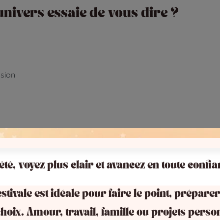
nivers essaie de vous dire ?
sion
un nouveau chemin
 été, voyez plus clair et avancez en toute confia
stivale est idéale pour faire le point, préparer
hoix. Amour, travail, famille ou projets perso