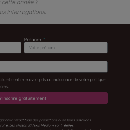
r cette année ?
os interrogations.
Prénom
ils et confirme avoir pris connaissance de votre politique
ales.
S'Inscrire gratuitement
antir l’exactitude des prédictions ni de leurs datations.
traire. Les photos d’Alexis Médium sont réelles.