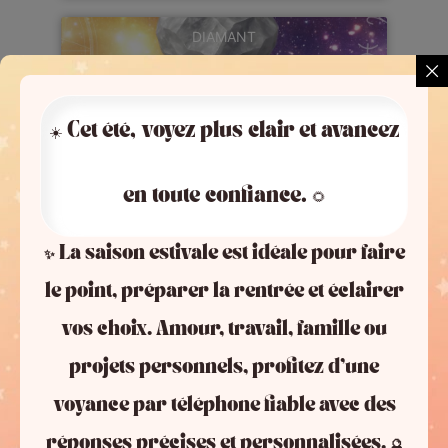
DIAMANT
240 minutes
359
€
Utilisable par téléphone ou par tchat et sur plusieurs
☀️ Cet été, voyez plus clair et avancez
consultations
en toute confiance. 🌻
CHOISIR
✨ La saison estivale est idéale pour faire
le point, préparer la rentrée et éclairer
vos choix. Amour, travail, famille ou
Présentation
projets personnels, profitez d’une
Forfaits
voyance par téléphone fiable avec des
Commentaires
réponses précises et personnalisées. 🔮