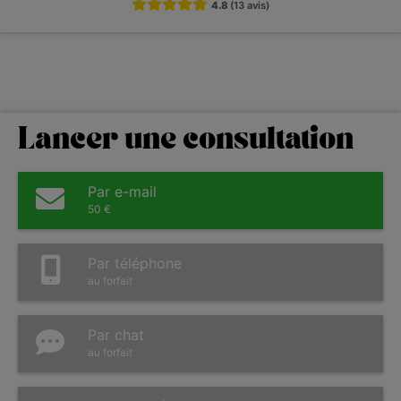
4.8
(13 avis)
Lancer une consultation
Par e-mail
50 €
Par téléphone
au forfait
Par chat
au forfait