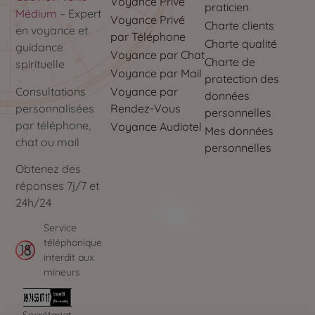
Voyance Privé
praticien
Médium
– Expert
Voyance Privé
Charte clients
en voyance et
par Téléphone
Charte qualité
guidance
Voyance par Chat
Charte de
spirituelle
Voyance par Mail
protection des
Voyance par
Consultations
données
Rendez-Vous
personnalisées
personnelles
par téléphone,
Voyance Audiotel
Mes données
chat ou mail
personnelles
Obtenez des
réponses 7j/7 et
24h/24
Service
téléphonique
interdit aux
mineurs