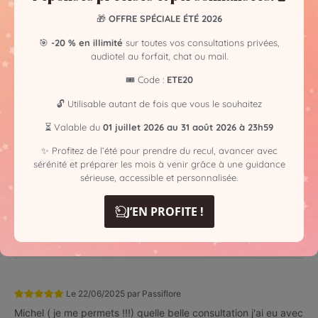
Commentaires
🎁
OFFRE SPÉCIALE ÉTÉ 2026
🎯
-20 % en illimité
sur toutes vos consultations privées,
100% d'avis positifs
audiotel au forfait, chat ou mail.
Le
02/03/2026
par
NADIA
🎟️ Code :
ETE20
🔓 Utilisable autant de fois que vous le souhaitez
⏳ Valable du
01 juillet 2026 au 31 août 2026 à 23h59
✨ Profitez de l’été pour prendre du recul, avancer avec
Le
07/12/2025
par
Viviane
sérénité et préparer les mois à venir grâce à une guidance
Viviane, je viens tout juste de raccrocher avec Michel levis,
sérieuse, accessible et personnalisée.
très très bonne approche, j ai écouté avec sérieux, plaisir et
espérances ce qu il voit pour moi, je le recommande
J’EN PROFITE !
sincèrement. Le temps de la guidance passe trop trop vite.
Gratitude.
Le
22/06/2025
par
Passiflore
Michel ( je me permets !!!) quelle belle consultation j'ai eu avec