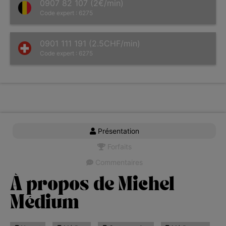
0907 82 107 (2€/min)
Code expert : 6275
0901 111 191 (2.5CHF/min)
Code expert : 6275
Présentation
Forfaits
Commentaires
À propos de Michel
Médium