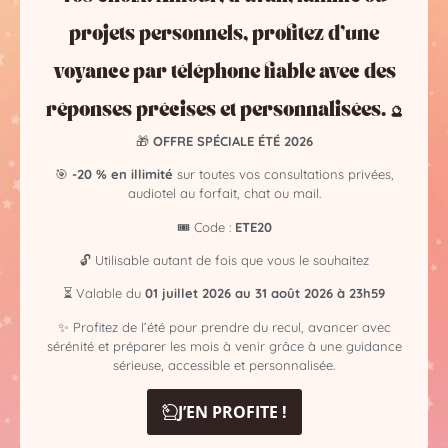
international. Tout en s’adaptant aux besoins actuels. Par
exemple : guidance rapide, accompagnement
projets personnels, profitez d’une
émotionnel, conseils personnalisés.
voyance par téléphone fiable avec des
Des praticiens comme
Alexis Médium
, par exemple,
réponses précises et personnalisées. 🔮
perpétuent cette tradition. En effet, ils proposent une
🎁
OFFRE SPÉCIALE ÉTÉ 2026
voyance éthique et respectueuse, ouverte à tous, quelles
que soient les croyances.
🎯
-20 % en illimité
sur toutes vos consultations privées,
audiotel au forfait, chat ou mail.
🎟️ Code :
ETE20
📞 La voyance actuelle avec Alexis
🔓 Utilisable autant de fois que vous le souhaitez
Médium
⏳ Valable du
01 juillet 2026 au 31 août 2026 à 23h59
Consultation de voyance par téléphone :
✨ Profitez de l’été pour prendre du recul, avancer avec
Consultation audiotel
(audiotel)
sérénité et préparer les mois à venir grâce à une guidance
sérieuse, accessible et personnalisée.
➡️
0 890 405 505 – 0,40 €/min
J’EN PROFITE !
💬 Idéal pour une première question ou un besoin rapide