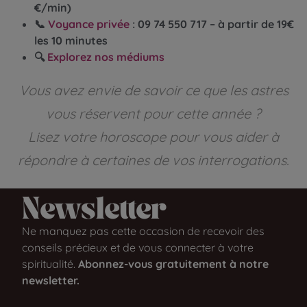
€/min)
📞
Voyance privée
: 09 74 550 717 – à partir de 19€
les 10 minutes
🔍
Explorez nos médiums
Vous avez envie de savoir ce que les astres
vous réservent pour cette année ?
Lisez votre horoscope pour vous aider à
répondre à certaines de vos interrogations.
Newsletter​
Ne manquez pas cette occasion de recevoir des
conseils précieux et de vous connecter à votre
spiritualité.
Abonnez-vous gratuitement à notre
newsletter.