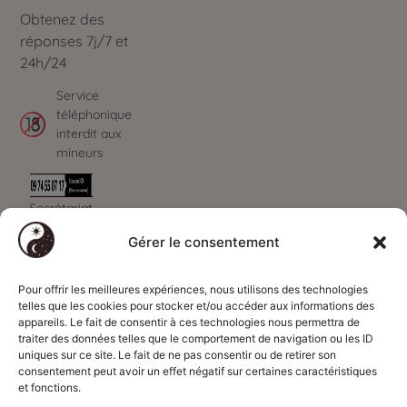
Obtenez des
réponses 7j/7 et
24h/24
Service
téléphonique
interdit aux
mineurs
Secrétariat
ouvert de 09h à
Gérer le consentement
00h - 7J/7
Paiements
Déontologie
Informations
sécurisés
Code déontologie
Qui sommes-
Pour offrir les meilleures expériences, nous utilisons des technologies
par
CB
telles que les cookies pour stocker et/ou accéder aux informations des
Voyance
nous ?
appareils. Le fait de consentir à ces technologies nous permettra de
Code déontologie
Présentation du
traiter des données telles que le comportement de navigation ou les ID
uniques sur ce site. Le fait de ne pas consentir ou de retirer son
Magnétisme
cabinet
consentement peut avoir un effet négatif sur certaines caractéristiques
Code déontologie
Nous contacter
et fonctions.
Astrologie
Contacter un