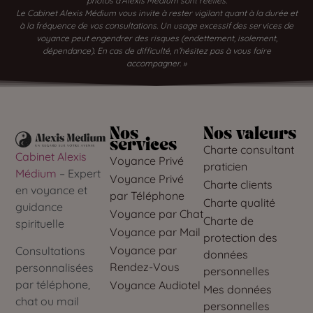
photos d’Alexis Médium sont réelles.
Le Cabinet Alexis Médium vous invite à rester vigilant quant à la durée et
à la fréquence de vos consultations. Un usage excessif des services de
voyance peut engendrer des risques (endettement, isolement,
dépendance). En cas de difficulté, n’hésitez pas à vous faire
accompagner. »
Nos
Nos valeurs
services
Charte consultant
Cabinet Alexis
Voyance Privé
praticien
Médium
– Expert
Voyance Privé
Charte clients
en voyance et
par Téléphone
Charte qualité
guidance
Voyance par Chat
Charte de
spirituelle
Voyance par Mail
protection des
Voyance par
Consultations
données
Rendez-Vous
personnalisées
personnelles
par téléphone,
Voyance Audiotel
Mes données
chat ou mail
personnelles