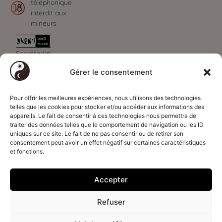
téléphonique
interdit aux
mineurs
Secrétariat
ouvert de 09h à
Gérer le consentement
00h - 7J/7
Paiements
Déontologie
Informations
sécurisés
Code déontologie
Qui sommes-
Pour offrir les meilleures expériences, nous utilisons des technologies
par
CB
telles que les cookies pour stocker et/ou accéder aux informations des
Voyance
nous ?
appareils. Le fait de consentir à ces technologies nous permettra de
Code déontologie
Présentation du
traiter des données telles que le comportement de navigation ou les ID
uniques sur ce site. Le fait de ne pas consentir ou de retirer son
Magnétisme
cabinet
consentement peut avoir un effet négatif sur certaines caractéristiques
Code déontologie
Nous contacter
et fonctions.
Astrologie
Contacter un
médium
Accepter
Actualités & Blog
Recrutement
Refuser