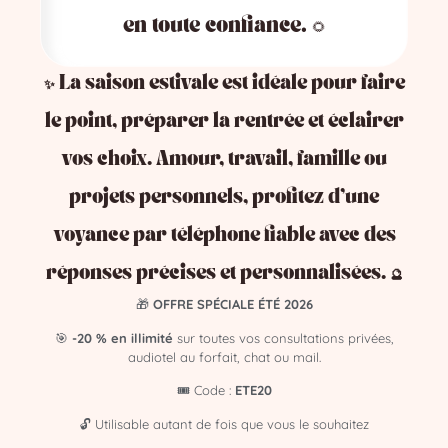
👉
Voir les médiums disponibles maintenant
en toute confiance. 🌻
💬 Témoignage client
✨ La saison estivale est idéale pour faire
“J’étais dans une spirale négative depuis des
le point, préparer la rentrée et éclairer
mois. Une consultation m’a permis de voir ce
vos choix. Amour, travail, famille ou
que je refusais d’admettre. J’ai commencé à
réajuster, et aujourd’hui tout se débloque
projets personnels, profitez d’une
doucement.”
— Léo, 36 ans
voyance par téléphone fiable avec des
réponses précises et personnalisées. 🔮
🎁
OFFRE SPÉCIALE ÉTÉ 2026
💡Aligner ses énergies pour
🎯
-20 % en illimité
sur toutes vos consultations privées,
attirer le positif dans sa vie.
audiotel au forfait, chat ou mail.
En résumé :
🎟️ Code :
ETE20
🔓 Utilisable autant de fois que vous le souhaitez
Aligner ses énergies, c’est s’ouvrir à plus de lumière, de