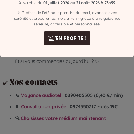
paix et de fluidité.
⏳ Valable du
01 juillet 2026 au 31 août 2026 à 23h59
✨ Profitez de l’été pour prendre du recul, avancer avec
Cela vous permet :
sérénité et préparer les mois à venir grâce à une guidance
sérieuse, accessible et personnalisée.
d’attirer des relations plus saines
de voir les opportunités
J’EN PROFITE !
de créer une vie qui vous ressemble
Et si vous commenciez aujourd’hui ? ✨
✅ Nos contacts
📞
Voyance audiotel
:
0890405505 (0,40 €/min)
📱
Consultation privée
:
0974550717 – dès 19€
🔍
Choisissez votre médium maintenant